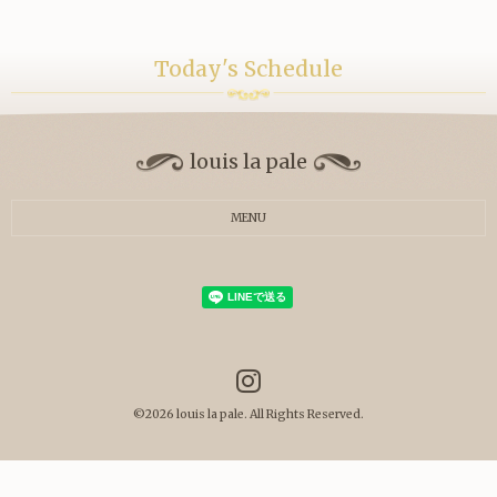
Today's Schedule
louis la pale
MENU
©2026
louis la pale
. All Rights Reserved.