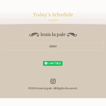
Today's Schedule
louis la pale
MENU
©2026
louis la pale
. All Rights Reserved.