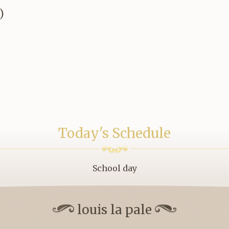
)
Today's Schedule
School day
louis la pale