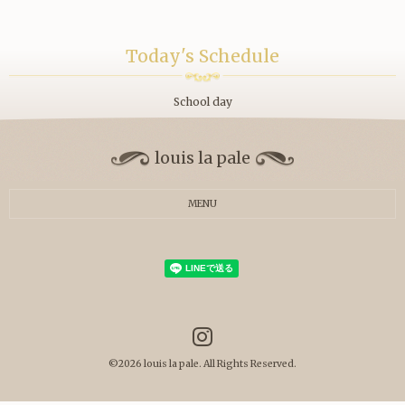
Today's Schedule
School day
louis la pale
MENU
©2026
louis la pale
. All Rights Reserved.