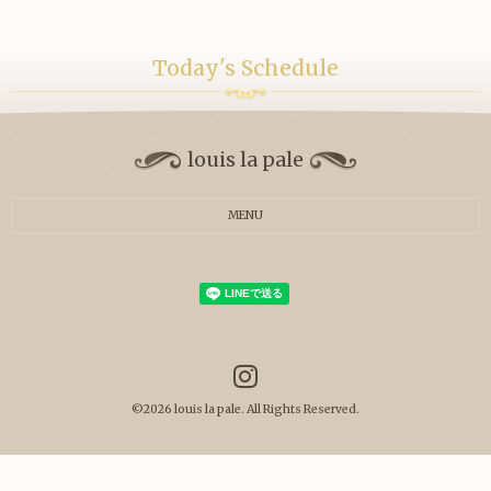
Today's Schedule
louis la pale
MENU
©2026
louis la pale
. All Rights Reserved.