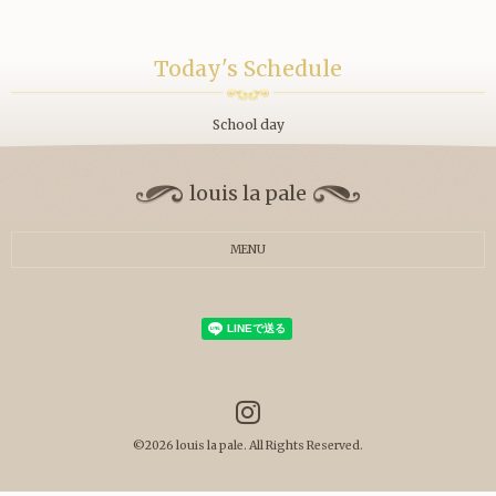
Today's Schedule
School day
louis la pale
MENU
©2026
louis la pale
. All Rights Reserved.