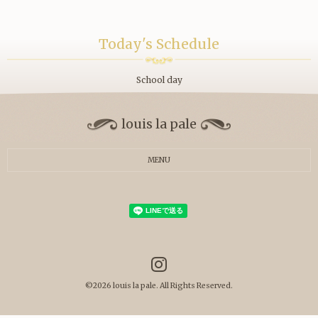
Today's Schedule
School day
louis la pale
MENU
©2026
louis la pale
. All Rights Reserved.