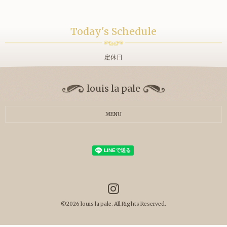
Today's Schedule
定休日
louis la pale
MENU
©2026
louis la pale
. All Rights Reserved.