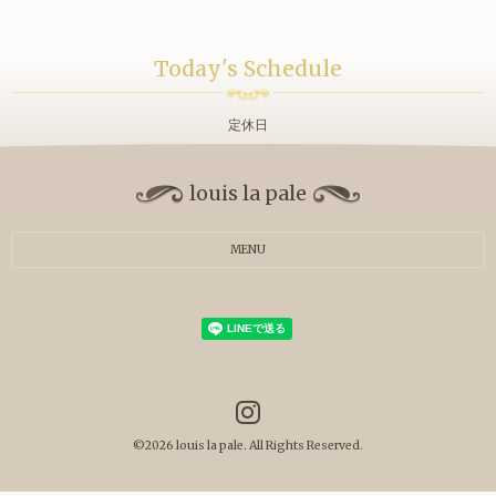
Today's Schedule
定休日
louis la pale
MENU
©2026
louis la pale
. All Rights Reserved.