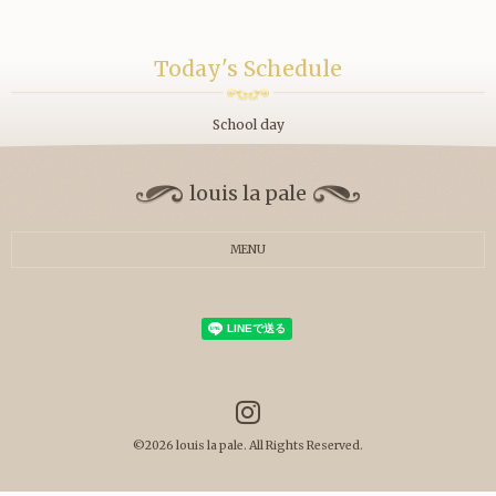
Today's Schedule
School day
louis la pale
MENU
©2026
louis la pale
. All Rights Reserved.