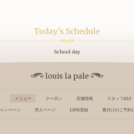
Today's Schedule
School day
louis la pale
ン
メニュー
クーポン
店舗情報
スタッフ紹介
ャンペーン
求人ページ
LINE登録
着付けのご予約