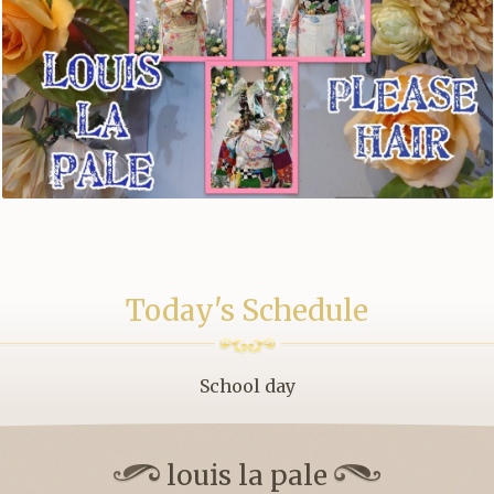
Today's Schedule
School day
louis la pale